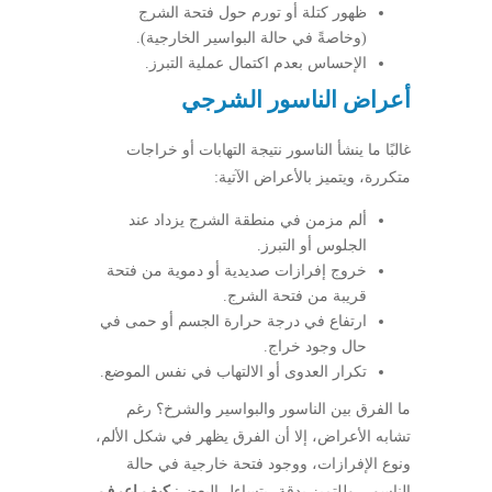
ظهور كتلة أو تورم حول فتحة الشرج
(وخاصةً في حالة البواسير الخارجية).
الإحساس بعدم اكتمال عملية التبرز.
أعراض الناسور الشرجي
غالبًا ما ينشأ الناسور نتيجة التهابات أو خراجات
متكررة، ويتميز بالأعراض الآتية:
ألم مزمن في منطقة الشرج يزداد عند
الجلوس أو التبرز.
خروج إفرازات صديدية أو دموية من فتحة
قريبة من فتحة الشرج.
ارتفاع في درجة حرارة الجسم أو حمى في
حال وجود خراج.
تكرار العدوى أو الالتهاب في نفس الموضع.
ما الفرق بين الناسور والبواسير والشرخ؟ رغم
تشابه الأعراض، إلا أن الفرق يظهر في شكل الألم،
ونوع الإفرازات، ووجود فتحة خارجية في حالة
الناسور، وللتميز بدقة، يتساءل البعض:
كيف اعرف