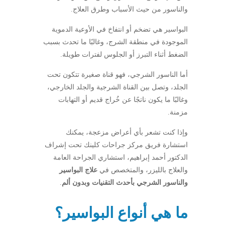
والناسور من حيث الأسباب وطرق العلاج.
البواسير هي تضخم أو انتفاخ في الأوعية الدموية
الموجودة في منطقة الشرج، وغالبًا ما تحدث بسبب
الضغط أثناء التبرز أو الجلوس لفترات طويلة.
أما الناسور الشرجي، فهو قناة صغيرة تتكون تحت
الجلد، وتصل بين القناة الشرجية والجلد الخارجي،
وغالبًا ما يكون ناتجًا عن خُراج قديم أو التهابات
مزمنة.
وإذا كنت تشعر بأي أعراض مزعجة، يمكنك
استشارة فريق مركز جراحات كلينك تحت إشراف
الدكتور أحمد إبراهيم، استشاري الجراحة العامة
والعلاج بالليزر، والمتخصص في
علاج البواسير
والناسور الشرجي بأحدث التقنيات وبدون ألم
.
ما هي أنواع البواسير؟