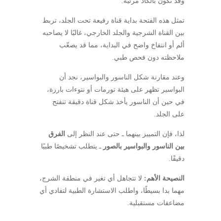
وقد تكون بالكاد مرئية.
تمثل هذه الفتحة بداية قناة رفيعة تحت الجلد، تربط
بين القناة الشرجية والجلد الخارجي، غالبًا لا يصاحبه
ألم أو انتفاخ واضح في البداية، مما قد يصعّب
ملاحظته دون فحص طبي.
وعند مقارنة شكل الناسور والبواسير، نجد أن
البواسير تظهر على هيئة تورمات أو نتوءات بارزة،
في حين أن الناسور يأخذ شكل قناة دقيقة تنفتح
على الجلد.
لذا، فإن التمييز بينهما ـ حتى عند النظر إلى
الفرق
بين الناسور والبواسير بالصور
ـ يتطلب تشخيصًا طبيًا
دقيقًا.
النصيحة الأهم:
لا تتجاهل أي تغير في منطقة الشرج،
مهما بدا بسيطًا، واطلب الاستشارة الطبية لتفادي أي
مضاعفات مستقبلية.