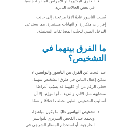
العدوى البكتيرية أو الأمراض المنقولة جنسيًا،
في بعض الحالات النادرة.
يُسبب الناسور عادةً آلامًا مزعجة، إلى جانب
إفرازات متكررة أو التهابات مستمرة، مما يستدعي
التدخل الطبي لتجنّب المضاعفات المحتملة.
ما الفرق بينهما في
التشخيص؟
عند البحث عن
الفرق بين الناسور والبواسير
، لا
يمكن إغفال التباين في طرق التشخيص بينهما،
فعلى الرغم من أن كليهما قد يسبّب أعراضًا
متشابهة مثل الألم، والنزيف، أو التورّم، إلا أن
أساليب التشخيص الطبي تختلف اختلافًا واضحًا:
تشخيص البواسير
غالبًا ما يكون مباشرًا،
ويعتمد على الفحص السريري للبواسير
الخارجية، أو استخدام المنظار الشرجي في