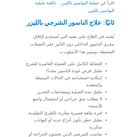
اقرأ عن
عملية البواسير بالليزر
..
تكلفة عملية
البواسير بالليزر
ثانيًا: علاج الناسور الشرجي بالليزر
يُعتمد في العلاج علي تقنيه التي تُستخدم لإغلاق
مجرى الناسور الداخلي دون التأثير على العضلات
المحيطة، ويتميز هذا الأسلوب بـ:
الحفاظ الكامل على العضلة العاصرة للشرج.
تقليل فرص عودة الناسور مجددًا.
إمكانية استخدامه في الحالات البسيطة
والمعقدة.
تقليل مدة العملية ومضاعفات التخدير.
لا يتطلب شق جراحي أو استئصال واسع
للأنسجة.
فترة نقاهة قصيرة مقارنة بالطرق التقليدية.
تقليل خطر تكون خُراج جديد أو التهابات
متكررة.
مناسب للمرضى الذين يخشون الجراحة أو