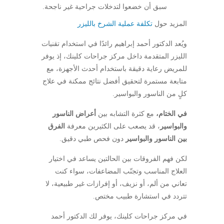
سبق أن خضعوا لتدخلات جراحية غير ناجحة.
المزيد حول
تكلفة عملية الشرخ بالليزر
ويُعد الدكتور أحمد إبراهيم رائدًا في استخدام تقنيات
الليزر المتقدمة داخل مركز جراحات كلينك، إذ يوفر
للمريض رعاية دقيقة باستخدام أحدث الأجهزة، مع
متابعة مستمرة لتحقيق أفضل نتائج ممكنة في علاج
كلٍ من الناسور والبواسير.
في الختام،
مع كثرة التشابه بين
أعراض الناسور
والبواسير
، قد يصعب على الكثيرين معرفة
الفرق
بين الناسور والبواسير
دون فحص طبي دقيق.
لكن فهم الفروقات بين الحالتين يساعد في اختيار
العلاج المناسب وتجنّب المضاعفات، سواء كنت
تعاني من ألم، أو نزيف، أو إفرازات غير طبيعية، لا
تتردد في استشارة طبيب مختص.
في مركز جراحات كلينك، يوفر لك الدكتور أحمد