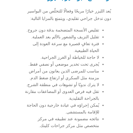
يُعد الليزر خيارًا مريحًا وفعالًا للتخلّص من البواسير
دون تدخل جراحي تقليدي، ويتمتع بالمزايا التالية:
تقليص الأنسجة المتضخمة بدقة دون جروح.
تقليل النزيف والشعور بالألم بعد العملية.
فترة تعافٍ قصيرة مع سرعة العودة إلى
الحياة الطبيعية.
لا حاجة للخياطة أو الغرز الجراحية.
يُجرى تحت تخدير موضعي أو نصفي فقط.
مناسب للمرضى الذين يعانون من أمراض
مزمنة مثل السكري أو ارتفاع ضغط الدم.
لا يترك ندوبًا أو تشوهات في منطقة الشرج.
تقل فيه فرص العدوى أو المضاعفات مقارنة
بالجراحة التقليدية.
يُمكن إجراؤه في عيادة خارجية دون الحاجة
للإقامة بالمستشفى.
نتائجه مضمونة عند تطبيقه في مركز
متخصص مثل مركز جراحات كلينك.