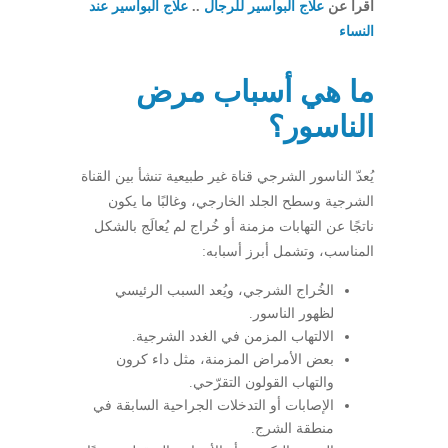
اقرأ عن
علاج البواسير للرجال
..
علاج البواسير عند
النساء
ما هي أسباب مرض
الناسور؟
يُعدّ الناسور الشرجي قناة غير طبيعية تنشأ بين القناة
الشرجية وسطح الجلد الخارجي، وغالبًا ما يكون
ناتجًا عن التهابات مزمنة أو خُراج لم يُعالَج بالشكل
المناسب، وتشمل أبرز أسبابه:
الخُراج الشرجي، ويُعد السبب الرئيسي
لظهور الناسور.
الالتهاب المزمن في الغدد الشرجية.
بعض الأمراض المزمنة، مثل داء كرون
والتهاب القولون التقرّحي.
الإصابات أو التدخلات الجراحية السابقة في
منطقة الشرج.