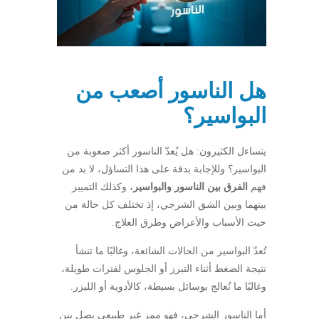
هل الناسور أصعب من
البواسير؟
يتساءل الكثيرون: هل يُعدّ الناسور أكثر صعوبة من
البواسير؟ وللإجابة بدقة على هذا التساؤل، لا بد من
فهم
الفرق بين الناسور والبواسير
، وكذلك التمييز
بينهما وبين الشق الشرجي، إذ تختلف كل حالة من
حيث الأسباب والأعراض وطرق العلاج.
تُعدّ البواسير من الحالات الشائعة، وغالبًا ما تنشأ
نتيجة الضغط أثناء التبرز أو الجلوس لفترات طويلة،
وغالبًا ما تُعالج بوسائل بسيطة، كالأدوية أو الليزر.
أما الناسور الشرجي، فهو ممر غير طبيعي يصل بين